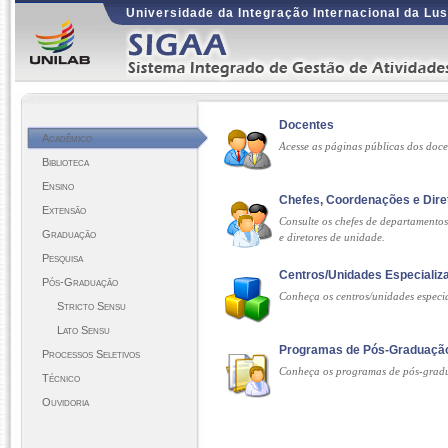
Universidade da Integração Internacional da Lus
Docentes
Acadêmico
Acesse as páginas públicas dos doc
Biblioteca
Ensino
Chefes, Coordenações e Dire
Extensão
Consulte os chefes de departamento
Graduação
e diretores de unidade.
Pesquisa
Centros/Unidades Especializ
Pós-Graduação
Conheça os centros/unidades espec
Stricto Sensu
Lato Sensu
Programas de Pós-Graduaçã
Processos Seletivos
Conheça os programas de pós-gra
Técnico
Ouvidoria