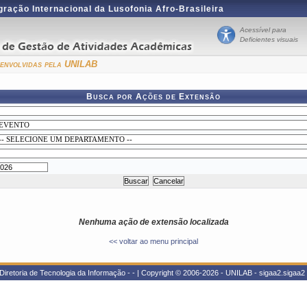
gração Internacional da Lusofonia Afro-Brasileira
Acessível para
Deficientes visuais
esenvolvidas pela UNILAB
Busca por Ações de Extensão
Nenhuma ação de extensão localizada
<< voltar ao menu principal
Diretoria de Tecnologia da Informação - - | Copyright © 2006-2026 - UNILAB - sigaa2.sigaa2