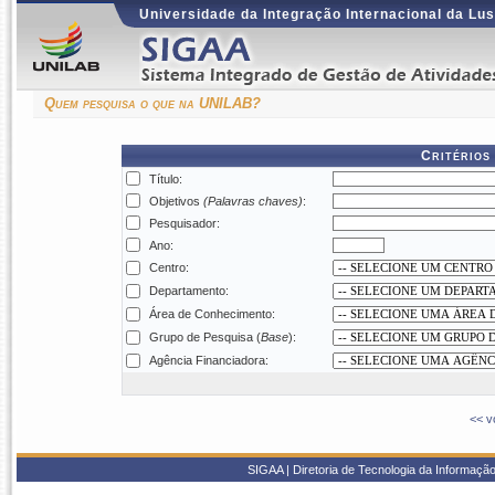
Universidade da Integração Internacional da Lus
Quem pesquisa o que na UNILAB?
Critérios
Título:
Objetivos
(Palavras chaves)
:
Pesquisador:
Ano:
Centro:
Departamento:
Área de Conhecimento:
Grupo de Pesquisa (
Base
):
Agência Financiadora:
<< v
SIGAA | Diretoria de Tecnologia da Informaçã