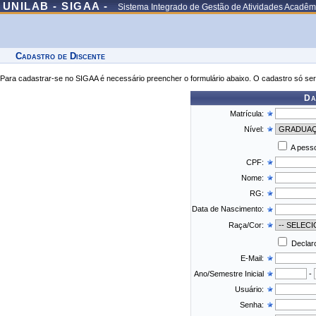
UNILAB - SIGAA -
Sistema Integrado de Gestão de Atividades Acadêm
Cadastro de Discente
Para cadastrar-se no SIGAA é necessário preencher o formulário abaixo. O cadastro só ser
Da
Matrícula:
Nível:
A pesso
CPF:
Nome:
RG:
Data de Nascimento:
Raça/Cor:
Declaro
E-Mail:
Ano/Semestre Inicial
-
Usuário:
Senha: